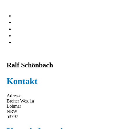
RALF-SCHÖNBACH.DE
Downloads
KI_singt_Karl_May
Links
Datenschutzerklärung
Impressum
Ralf Schönbach
Kontakt
Adresse
Breiter Weg 1a
Lohmar
NRW
53797