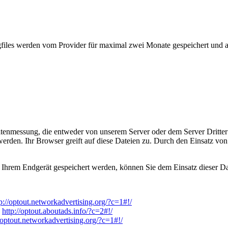
files werden vom Provider für maximal zwei Monate gespeichert und an
enmessung, die entweder von unserem Server oder dem Server Dritter
erden. Ihr Browser greift auf diese Dateien zu. Durch den Einsatz von 
 Ihrem Endgerät gespeichert werden, können Sie dem Einsatz dieser Da
p://optout.networkadvertising.org/?c=1#!/
:
http://optout.aboutads.info/?c=2#!/
//optout.networkadvertising.org/?c=1#!/