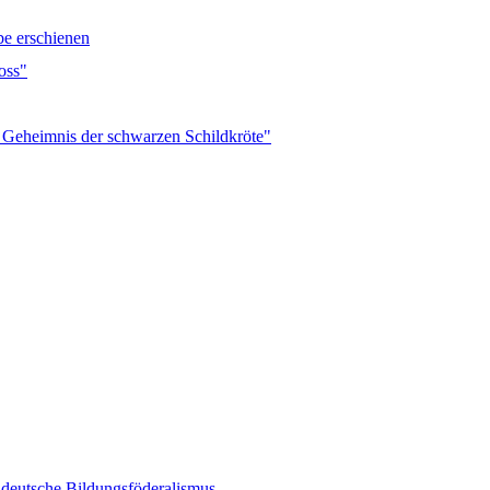
be erschienen
oss"
 Geheimnis der schwarzen Schildkröte"
r deutsche Bildungsföderalismus