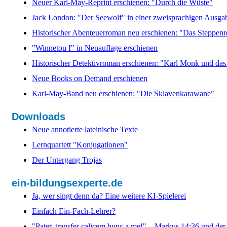
Neuer Karl-May-Reprint erschienen: "Durch die Wüste"
Jack London: "Der Seewolf" in einer zweisprachigen Ausga
Historischer Abenteuerroman neu erschienen: "Das Steppenr
"Winnetou I" in Neuauflage erschienen
Historischer Detektivroman erschienen: "Karl Monk und das
Neue Books on Demand erschienen
Karl-May-Band neu erschienen: "Die Sklavenkarawane"
Downloads
Neue annotierte lateinische Texte
Lernquartett "Konjugationen"
Der Untergang Trojas
ein-bildungsexperte.de
Ja, wer singt denn da? Eine weitere KI-Spielerei
Einfach Ein-Fach-Lehrer?
"Pater, transfer calicem hunc a me!" – Markus 14:36 und de