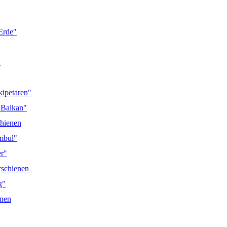
Erde"
"
kipetaren"
 Balkan"
chienen
mbul"
er"
rschienen
g"
enen