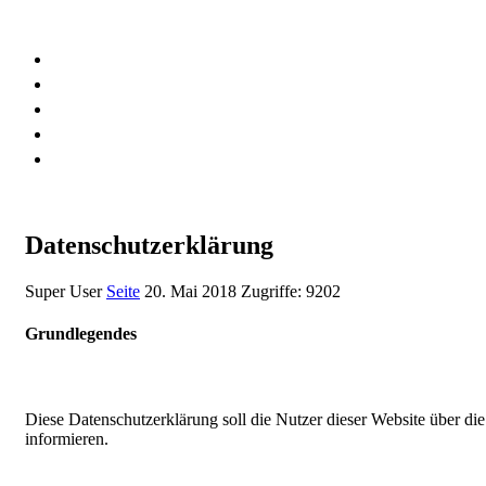
RALF-SCHÖNBACH.DE
Downloads
KI_singt_Karl_May
Links
Datenschutzerklärung
Impressum
Datenschutzerklärung
Super User
Seite
20. Mai 2018
Zugriffe: 9202
Grundlegendes
Diese Datenschutzerklärung soll die Nutzer dieser Website über
informieren.