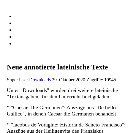
RALF-SCHÖNBACH.DE
Downloads
KI_singt_Karl_May
Links
Datenschutzerklärung
Impressum
Neue annotierte lateinische Texte
Super User
Downloads
29. Oktober 2020
Zugriffe: 10945
Unter "Downloads" wurden drei weitere lateinische
"Textausgaben" für den Unterricht hochgeladen:
* "Caesar, Die Germanen": Auszüge aus "De bello
Gallico", in denen Caesar die Germanen behandelt
* "Iacobus de Voragine: Historia de Sancto Francisco":
Auszüge aus der Heiligenvita des Franziskus