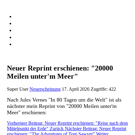
RALF-SCHÖNBACH.DE
Downloads
KI_singt_Karl_May
Links
Datenschutzerklärung
Impressum
Neuer Reprint erschienen: "20000
Meilen unter'm Meer"
Super User
Neuerscheinung
17. April 2026
Zugriffe: 422
Nach Jules Vernes "In 80 Tagen um die Welt" ist als
nächster mein Reprint von "20000 Meilen unter'm
Meer" erschienen:
Vorheriger Beitrag: Neuer Reprint erschienen: "Reise nach dem
Mittelpunkt der Erde"
Zurück
Nächster Beitrag: Neuer Reprint
erschienen: "The Adventures of Tom Sawyer"
Weiter